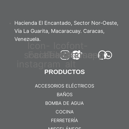
Hacienda El Encantado, Sector Nor-Oeste,
Vía La Guarita, Macaracuay. Caracas,
Venezuela.
Icon-
Icofont-
social-
Facebook
headphone-
Tiktok
Whatsapp
instagram
alt
PRODUCTOS
ACCESORIOS ELÉCTRICOS
BAÑOS
BOMBA DE AGUA
COCINA
FERRETERÍA
MISCELÁNEOS