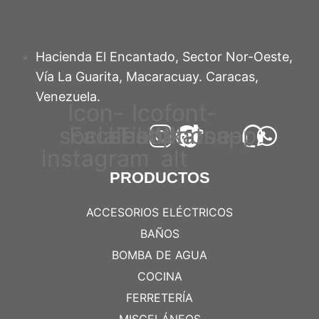
Hacienda El Encantado, Sector Nor-Oeste,
Vía La Guarita, Macaracuay. Caracas,
Venezuela.
Icon-
Icofont-
social-
Facebook
headphone-
Tiktok
Whatsapp
instagram
alt
PRODUCTOS
ACCESORIOS ELÉCTRICOS
BAÑOS
BOMBA DE AGUA
COCINA
FERRETERÍA
MISCELÁNEOS