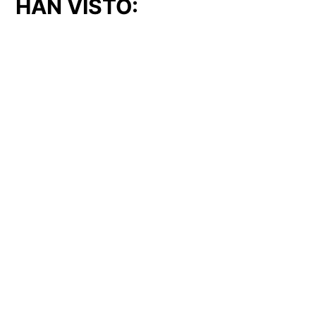
HAN VISTO:
Cuchilla (CUC-65)
Interruptor (BRE-11)