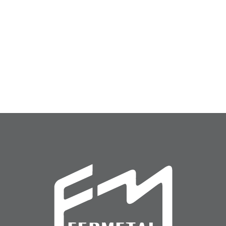
Accesorios (ACC-01)
Desagüe (DES-100)