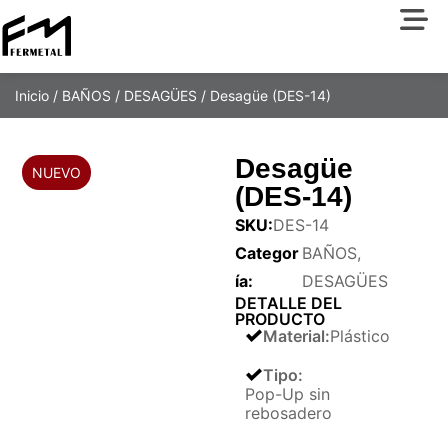
Inicio
/
BAÑOS
/
DESAGÜES
/ Desagüe (DES-14)
Desagüe
(DES-14)
SKU:
DES-14
Categor
BAÑOS
,
ía:
DESAGÜES
DETALLE DEL
PRODUCTO
Material
:
Plástico
Tipo
:
Pop-Up sin
rebosadero