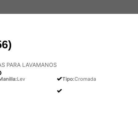
56)
AS PARA LAVAMANOS
O
Manilla
:
Lev
Tipo
:
Cromada