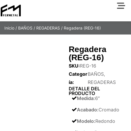
Inicio
/
BAÑOS
/
REGADERAS
/ Regadera (REG-16)
Regadera
(REG-16)
SKU:
REG-16
Categor
BAÑOS
,
ía:
REGADERAS
DETALLE DEL
PRODUCTO
Medida
:
6″
Acabado
:
Cromado
Modelo
:
Redondo