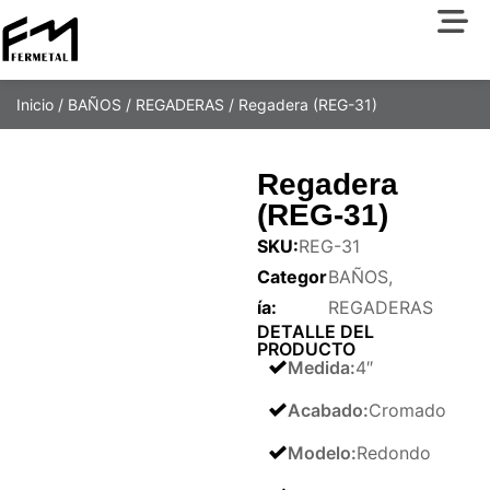
Inicio
/
BAÑOS
/
REGADERAS
/ Regadera (REG-31)
Regadera
(REG-31)
SKU:
REG-31
Categor
BAÑOS
,
ía:
REGADERAS
DETALLE DEL
PRODUCTO
Medida
:
4″
Acabado
:
Cromado
Modelo
:
Redondo