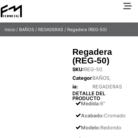
Inicio
/
BAÑOS
/
REGADERAS
/ Regadera (REG-50)
Regadera
(REG-50)
SKU:
REG-50
Categor
BAÑOS
,
ía:
REGADERAS
DETALLE DEL
PRODUCTO
Medida
:
6″
Acabado
:
Cromado
Modelo
:
Redondo