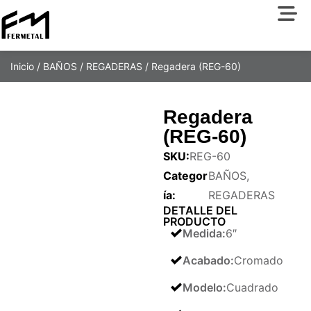
Inicio
/
BAÑOS
/
REGADERAS
/ Regadera (REG-60)
Regadera
(REG-60)
SKU:
REG-60
Categor
BAÑOS
,
ía:
REGADERAS
DETALLE DEL
PRODUCTO
Medida
:
6″
Acabado
:
Cromado
Modelo
:
Cuadrado