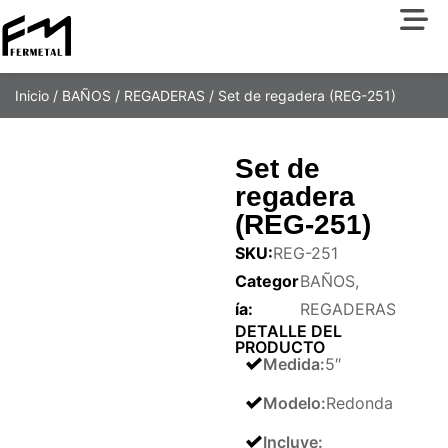
Inicio
/
BAÑOS
/
REGADERAS
/ Set de regadera (REG-251)
Set de
regadera
(REG-251)
SKU:
REG-251
Categor
BAÑOS
,
ía:
REGADERAS
DETALLE DEL
PRODUCTO
Medida
:
5″
Modelo
:
Redonda
Incluye
: