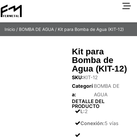
Inicio
/
BOMBA DE AGUA
/ Kit para Bomba de Agua (KIT-12)
Kit para
Bomba de
Agua (KIT-12)
SKU:
KIT-12
Categorí
BOMBA DE
a:
AGUA
DETALLE DEL
PRODUCTO
L
:
2
Conexión
:
5 vías