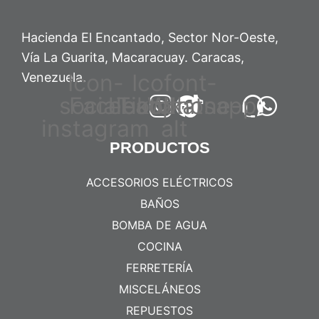
Hacienda El Encantado, Sector Nor-Oeste,
Vía La Guarita, Macaracuay. Caracas,
Icon-
Icofont-
Venezuela.
social-
Facebook
headphone-
Tiktok
Whatsapp
instagram
alt
PRODUCTOS
ACCESORIOS ELÉCTRICOS
BAÑOS
BOMBA DE AGUA
COCINA
FERRETERÍA
MISCELÁNEOS
REPUESTOS