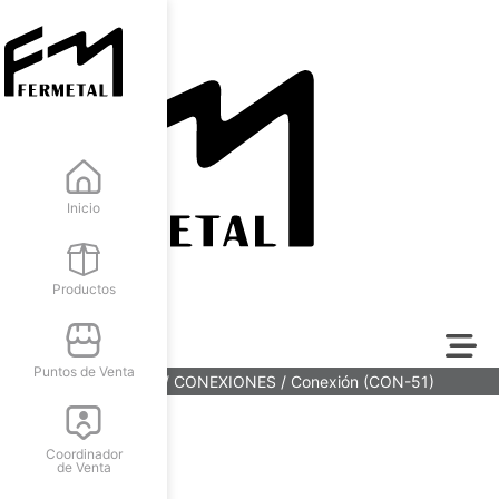
Inicio
Productos
Puntos de Venta
Inicio
/
FERRETERÍA
/
CONEXIONES
/ Conexión (CON-51)
Coordinador
de Venta