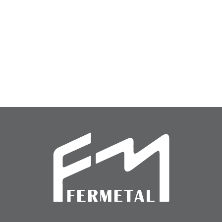
Cerradura
Cerradura
Cerradura (CIL-50)
Cerradura (CER-08)
(CIL-
(CER-
50)
08)