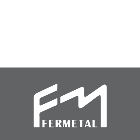
Cerrojo
Cerradura
Cerrojo (CER-11)
Cerradura (CER-26)
(CER-
(CER-
11)
26)