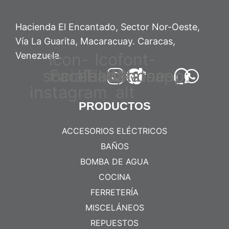
Hacienda El Encantado, Sector Nor-Oeste,
Vía La Guarita, Macaracuay. Caracas,
Icon-
Icofont-
Venezuela.
social-
Facebook
headphone-
Tiktok
Whatsapp
instagram
alt
PRODUCTOS
ACCESORIOS ELÉCTRICOS
BAÑOS
BOMBA DE AGUA
COCINA
FERRETERÍA
MISCELÁNEOS
REPUESTOS