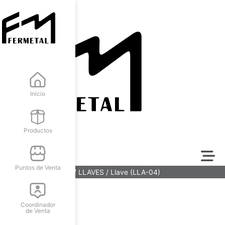
Inicio
Productos
Puntos de Venta
Inicio
/
FERRETERÍA
/
LLAVES
/ Llave (LLA-04)
Coordinador
de Venta