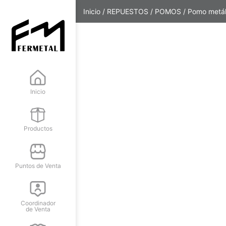
Inicio
/
REPUESTOS
/
POMOS
/ Pomo metál
Inicio
Productos
Puntos de Venta
Coordinador
de Venta