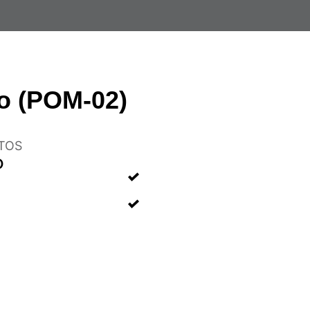
o (POM-02)
TOS
O