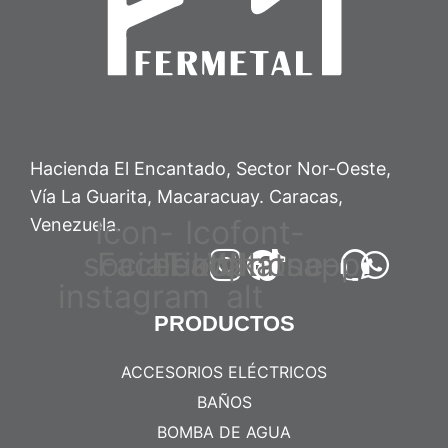
Hacienda El Encantado, Sector Nor-Oeste,
Vía La Guarita, Macaracuay. Caracas,
Icon-
Icofont-
Venezuela.
social-
Facebook
headphone-
Tiktok
Whatsapp
instagram
alt
PRODUCTOS
ACCESORIOS ELÉCTRICOS
BAÑOS
BOMBA DE AGUA