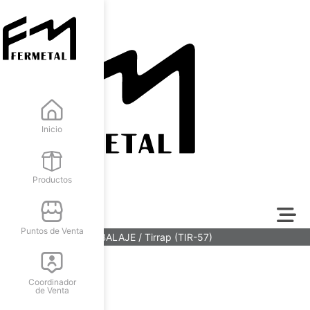
Inicio
Productos
Puntos de Venta
Inicio
/
TIRRAP
/
EMBALAJE
/ Tirrap (TIR-57)
Coordinador
de Venta