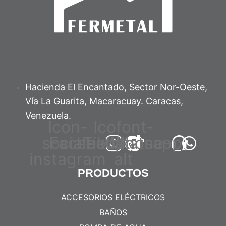
Hacienda El Encantado, Sector Nor-Oeste,
Vía La Guarita, Macaracuay. Caracas,
Venezuela.
Icon-
Icofont-
social-
Facebook
headphone-
Tiktok
Whatsapp
instagram
alt
PRODUCTOS
ACCESORIOS ELÉCTRICOS
BAÑOS