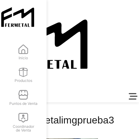
Inicio
Productos
Puntos de Venta
fermetalimgprueba3
Coordinador
de Venta