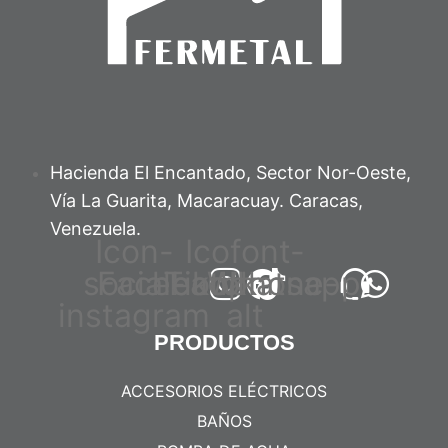
Hacienda El Encantado, Sector Nor-Oeste,
Vía La Guarita, Macaracuay. Caracas,
Venezuela.
Icon-
Icofont-
social-
Facebook
headphone-
Tiktok
Whatsapp
instagram
alt
PRODUCTOS
ACCESORIOS ELÉCTRICOS
BAÑOS