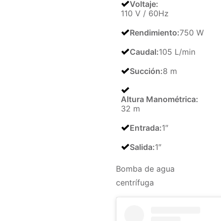
Voltaje
:
110 V / 60Hz
Rendimiento
:
750 W
Caudal
:
105 L/min
Succión
:
8 m
Altura Manométrica
:
32 m
Entrada
:
1″
Salida
:
1″
Bomba de agua
centrífuga