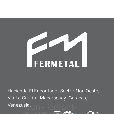
Desagüe
Desagüe
Desagüe (DES-02)
Desagüe (DES-01)
(DES-
(DES-
02)
01)
Hacienda El Encantado, Sector Nor-Oeste,
Vía La Guarita, Macaracuay. Caracas,
Icon-
Icofont-
Venezuela.