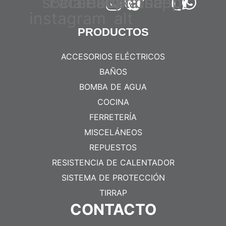
social-
Facebook
headphone-
Tiktok
Whatsapp
instagram
alt
PRODUCTOS
ACCESORIOS ELÉCTRICOS
BAÑOS
BOMBA DE AGUA
COCINA
FERRETERÍA
MISCELÁNEOS
REPUESTOS
RESISTENCIA DE CALENTADOR
SISTEMA DE PROTECCIÓN
TIRRAP
CONTACTO