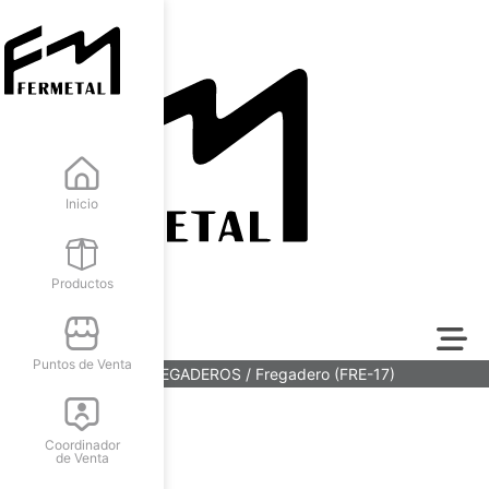
Inicio
Productos
Puntos de Venta
Inicio
/
COCINA
/
FREGADEROS
/ Fregadero (FRE-17)
Coordinador
de Venta