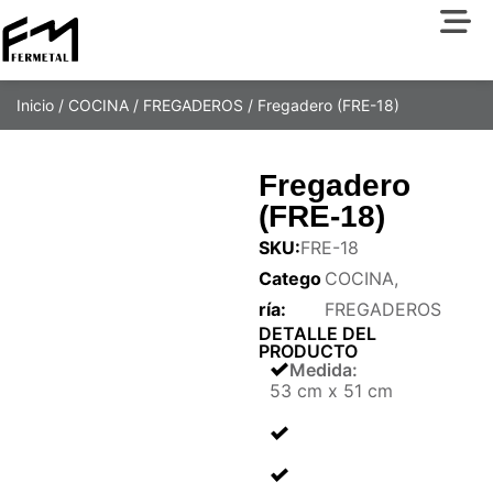
Inicio
/
COCINA
/
FREGADEROS
/ Fregadero (FRE-18)
Fregadero
(FRE-18)
SKU:
FRE-18
Catego
COCINA
,
ría:
FREGADEROS
DETALLE DEL
PRODUCTO
Medida
:
53 cm x 51 cm