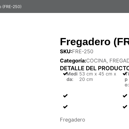
o (FRE-250)
Fregadero (F
SKU:
FRE-250
Categoría:
COCINA
,
FREGA
DETALLE DEL PRODUCT
Medi
53 cm x 45 cm x
Ti
da
:
20 cm
p
o
:
Fregadero