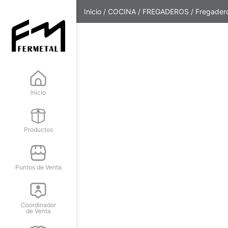
Inicio
/
COCINA
/
FREGADEROS
/ Fregader
Inicio
Productos
Puntos de Venta
Coordinador
de Venta