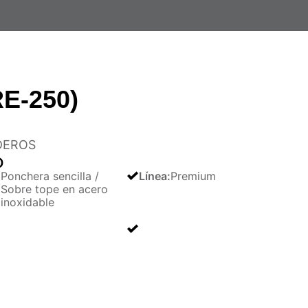
RE-250)
DEROS
O
Ponchera sencilla /
Línea
:
Premium
Sobre tope en acero
inoxidable