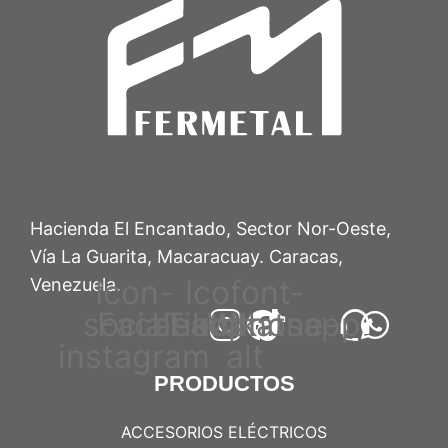
Hacienda El Encantado, Sector Nor-Oeste,
Vía La Guarita, Macaracuay. Caracas,
Icon-
Icofont-
Venezuela.
social-
Facebook
headphone-
Tiktok
Whatsapp
instagram
alt
PRODUCTOS
ACCESORIOS ELÉCTRICOS