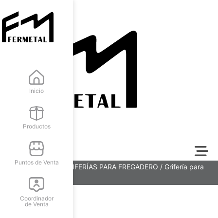
Inicio
Productos
Puntos de Venta
Inicio
/
COCINA
/
GRIFERÍAS PARA FREGADERO
/ Grifería para
fregadero (GRI-220)
Coordinador
de Venta