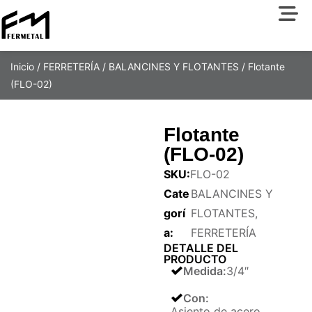
Inicio
/
FERRETERÍA
/
BALANCINES Y FLOTANTES
/ Flotante
(FLO-02)
Flotante
(FLO-02)
SKU:
FLO-02
Cate
BALANCINES Y
gorí
FLOTANTES
,
a:
FERRETERÍA
DETALLE DEL
PRODUCTO
Medida
:
3/4″
Con
:
Asiento de acero