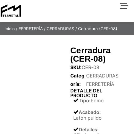
Inicio
/
FERRETERÍA
/
CERRADURAS
/ Cerradura (CER-08)
Cerradura
(CER-08)
SKU:
CER-08
Categ
CERRADURAS
,
oría:
FERRETERÍA
DETALLE DEL
PRODUCTO
Tipo
:
Pomo
Acabado
:
Latón pulido
Detalles
: