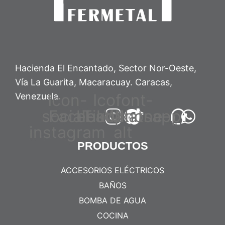
Hacienda El Encantado, Sector Nor-Oeste,
Vía La Guarita, Macaracuay. Caracas,
Icon-
Icofont-
Venezuela.
social-
Facebook
headphone-
Tiktok
Whatsapp
instagram
alt
PRODUCTOS
ACCESORIOS ELÉCTRICOS
BAÑOS
BOMBA DE AGUA
COCINA