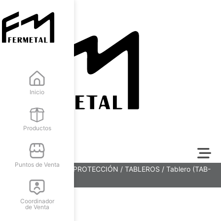
Inicio
Productos
Puntos de Venta
Inicio
/
SISTEMA DE PROTECCIÓN
/
TABLEROS
/ Tablero (TAB-
03)
Coordinador
de Venta