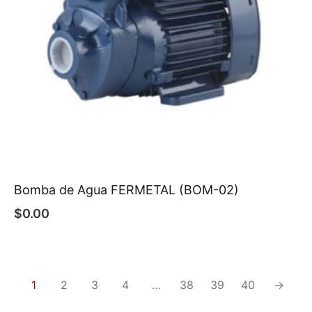
Bomba de Agua FERMETAL (BOM-02)
$
0.00
1
2
3
4
…
38
39
40
→