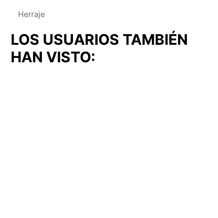
Herraje
LOS USUARIOS TAMBIÉN
HAN VISTO:
Cerradura
Cerrojo
Cerradura (CER-08)
Cerrojo (CER-14)
(CER-
(CER-
08)
14)