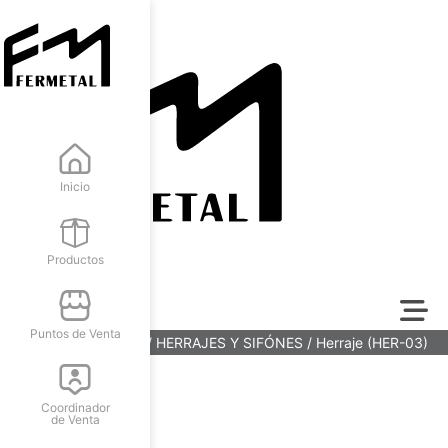
Inicio
Productos
Puntos de Venta
Inicio
/
FERRETERÍA
/
HERRAJES Y SIFÓNES
/ Herraje (HER-03)
Coordinador
de Venta