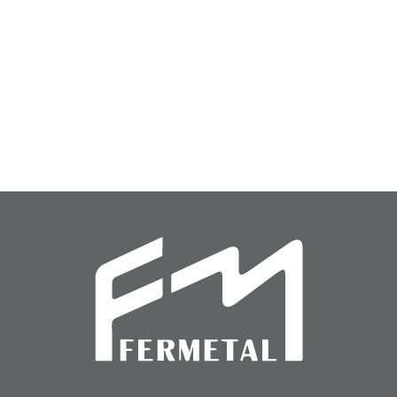
Cerrojo
Balancín
Cerrojo (CER-51)
Balancín (BAL-01)
(CER-
(BAL-
51)
01)