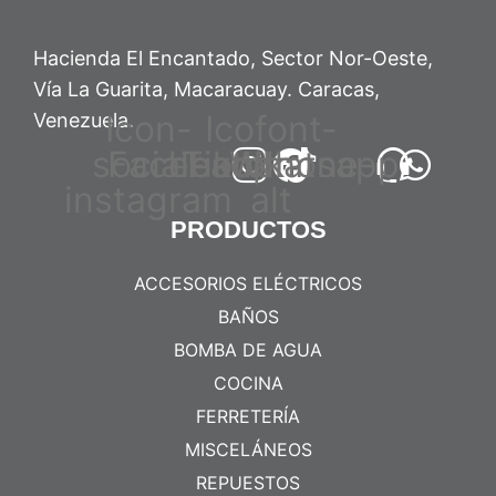
Hacienda El Encantado, Sector Nor-Oeste,
Vía La Guarita, Macaracuay. Caracas,
Icon-
Icofont-
Venezuela.
social-
Facebook
headphone-
Tiktok
Whatsapp
instagram
alt
PRODUCTOS
ACCESORIOS ELÉCTRICOS
BAÑOS
BOMBA DE AGUA
COCINA
FERRETERÍA
MISCELÁNEOS
REPUESTOS