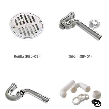
Rejilla (REJ-03)
Sifón (SIF-01)